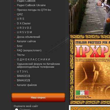
Радио Callbook
Радио Callbook Ukraine
Прогноз погоды по QTH-loc
QRZ
U R S
D X Claster
U R 3 V D Z
U R 5 V D M
Доска объявлений
Каталог сайтов
Блог
FAQ (вопрос/ответ)
Тесты
О Д Н О К Л А С С Н И К И
Харьковский форум по Китайским
айфоноподобным телефонам
U T 3 V L
$IMAGE1$
$IMAGE2$
Каталог файлов
Наш опрос
Оцените мой сайт
Отлично