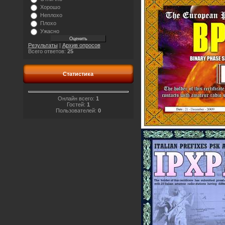
Хорошо
Неплохо
Плохо
Ужасно
Результаты
|
Архив опросов
Всего ответов:
25
Статистика
Онлайн всего:
1
Гостей:
1
Пользователей:
0